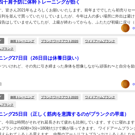
四十肩予防に体幹トレーニングが効く
す。皆さん2021年もよろしくお願いいたします。前年まででしたら初売りセ
行列を並んで買っていたりしていましたが、今年は人の多い場所に外出は避け
報告はしていませんでしたが、上級が終わってからも、ふたたび初級に戻り（
レーニングに勤しんでいます。 1/1にもトレ...
o
体幹トレーニング
プランクワークアウト2020
ワイドアームプランク
グ
ムプランク
ニング27日目（26日目は休養日扱い）
キツいけれど、その先に引き締まった身体を想像しながら頑張れ〜と自分を励
日
o
体幹トレーニング
プランクワークアウト2020
ワイドアームプランク
グ
ムプランク
ニング25日目（正しく筋肉を意識するのがプランクの早道）
す。今回は時間がそれぞれ延長されて疲れも比例しています。すぐに寝れます
プランクの60秒×3分=180秒だけで腕が張ってきます。 ワイドアームプラン
鍛えられてふるふる震えます。 中盤のアームリフトプランクはふるふるしな