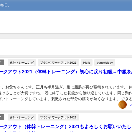
な毎日。
体幹トレーニング
プランクワークアウト2021
iHerb
gummiology
グ
ークアウト2021（体幹トレーニング）初心に戻り初級→中級を
す。お父ちゃんです。正月も半月過ぎ、腹に脂肪が再び蓄積されています。 
続けることが大切ですね。 既に終了した初級から繰り返しています。同じ動
ぱいトレーニングしています。刺激された部分の筋肉が熱くなります。 でき
マットを広げて、身体に刺激を与えています。...
o
体幹トレーニング
プランクワークアウト2021
グ
ークアウト（体幹トレーニング）2021もよろしくお願いいたし