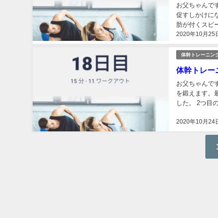
お父ちゃんで
促すしかけに
肪が付くスピ
2020年10月25
す。 プランク
体幹トレーニン
体幹トレー
お父ちゃんで
を鍛えます。
した。 2つ
なってきたのも
2020年10月24