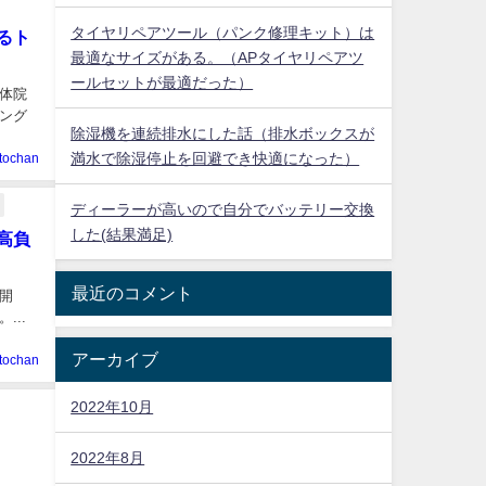
タイヤリペアツール（パンク修理キット）は
るト
最適なサイズがある。（APタイヤリペアツ
ールセットが最適だった）
体院
ング
除湿機を連続排水にした話（排水ボックスが
満水で除湿停止を回避でき快適になった）
tochan
ディーラーが高いので自分でバッテリー交換
した(結果満足)
高負
最近のコメント
開
..
アーカイブ
tochan
2022年10月
2022年8月