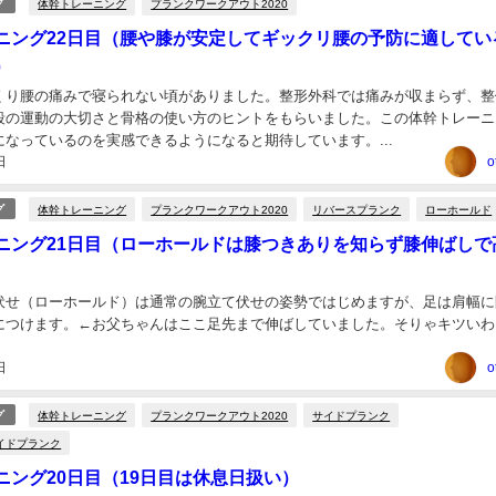
体幹トレーニング
プランクワークアウト2020
グ
ニング22日目（腰や膝が安定してギックリ腰の予防に適してい
）
くり腰の痛みで寝られない頃がありました。整形外科では痛みが収まらず、整
段の運動の大切さと骨格の使い方のヒントをもらいました。この体幹トレーニ
なっているのを実感できるようになると期待しています。...
日
o
体幹トレーニング
プランクワークアウト2020
リバースプランク
ローホールド
グ
ニング21日目（ローホールドは膝つきありを知らず膝伸ばしで
伏せ（ローホールド）は通常の腕立て伏せの姿勢ではじめますが、足は肩幅に
につけます。←お父ちゃんはここ足先まで伸ばしていました。そりゃキツいわ。.
日
o
体幹トレーニング
プランクワークアウト2020
サイドプランク
グ
イドプランク
ニング20日目（19日目は休息日扱い）