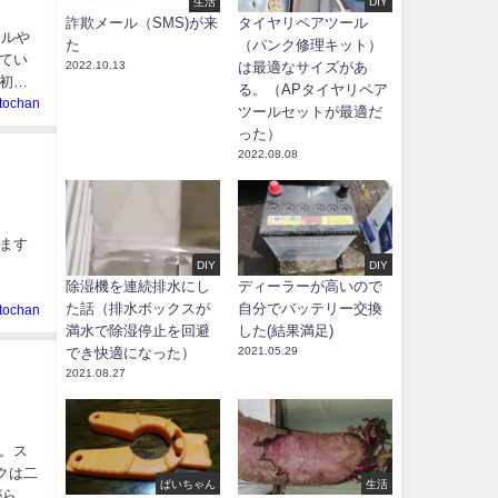
生活
DIY
詐欺メール（SMS)が来
タイヤリペアツール
ールや
た
（パンク修理キット）
てい
2022.10.13
は最適なサイズがあ
初心
る。（APタイヤリペア
tochan
ツールセットが最適だ
った）
2022.08.08
ます
DIY
DIY
除湿機を連続排水にし
ディーラーが高いので
た話（排水ボックスが
自分でバッテリー交換
tochan
満水で除湿停止を回避
した(結果満足)
でき快適になった）
2021.05.29
2021.08.27
。ス
クは二
ぱいちゃん
生活
がら支