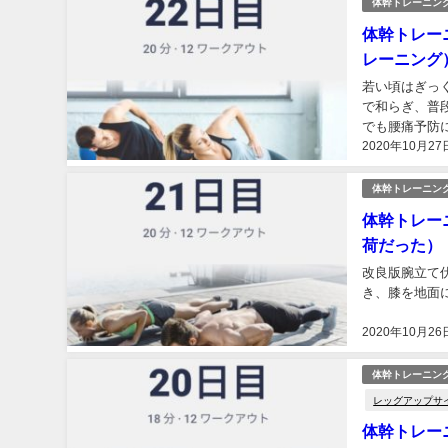
体幹トレーニン
体幹トレー
レーニング
若い頃はぎっ
で和らぎ、普
でも腰痛予防に
2020年10月27
体幹トレーニン
体幹トレー
荷だった）
改良版腕立て
き、膝を地面
2020年10月26
体幹トレーニン
レッグアップサ
体幹トレー