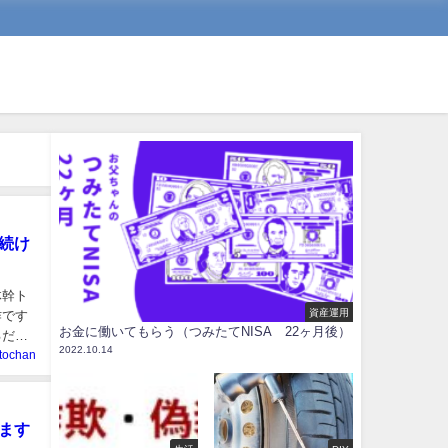
続け
体幹ト
資産運用
作です
お金に働いてもらう（つみたてNISA 22ヶ月後）
るだけ
2022.10.14
tochan
ます