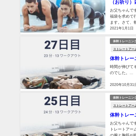
（お祈り）
お父ちゃんで
福袋を求めて
ます。さて、
2021年1月1日
に戻り）体幹ト
体幹トレーニン
ストレートアー
体幹トレー
時間が伸びて
のでした。...
2020年10月31
体幹トレーニン
ストレートアー
体幹トレー
お父ちゃんで
トレートアーム
の腕と胸筋が