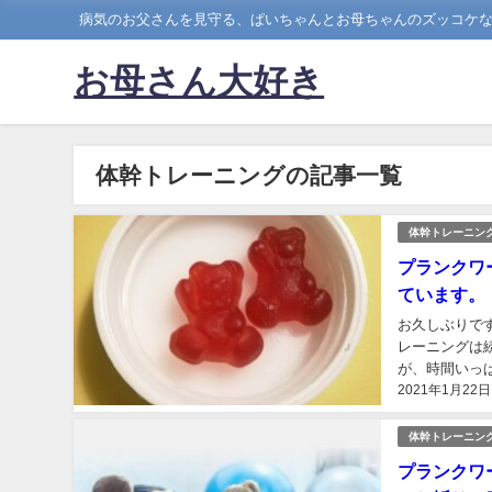
病気のお父さんを見守る、ぱいちゃんとお母ちゃんのズッコケ
お母さん大好き
体幹トレーニングの記事一覧
体幹トレーニン
プランクワ
ています。
お久しぶりで
レーニングは
が、時間いっ
2021年1月22日
毎日クッション
体幹トレーニン
プランクワ