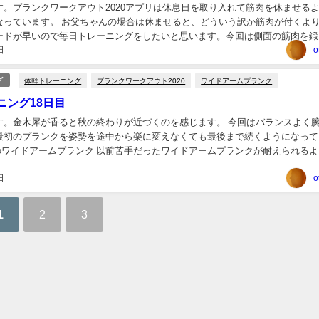
す。プランクワークアウト2020アプリは休息日を取り入れて筋肉を休ませる
なっています。 お父ちゃんの場合は休ませると、どういう訳か筋肉が付くよ
ードが早いので毎日トレーニングをしたいと思います。今回は側面の筋肉を鍛
日
は秒数に関わらず支えられるようになりました...
o
体幹トレーニング
プランクワークアウト2020
ワイドアームプランク
グ
ニング18日目
す。金木犀が香ると秋の終わりが近づくのを感じます。 今回はバランスよく
最初のプランクを姿勢を途中から楽に変えなくても最後まで続くようになって
目のワイドアームプランク 以前苦手だったワイドアームプランクが耐えられる
嬉しい変化です。 まだアームリフトプランク...
日
o
1
2
3