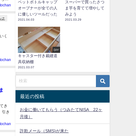
ペットボトルキャップ
スーパーで買ったさつ
tochan
オープナーが全ての人
ま芋を育てて増やして
に優しいツールだった
みよう
ンク
2021.04.03
2021.03.29
いく
DIY
キャスター付き裁縫道
tochan
具収納棚
2021.03.07
ま
最近の投稿
てき
お金に働いてもらう（つみたてNISA 22ヶ
。引き
月後）
tochan
詐欺メール（SMS)が来た