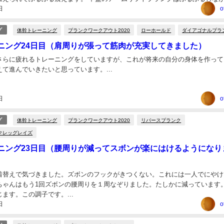
日
 終わったあと、しばらくクッションマ...
o
体幹トレーニング
プランクワークアウト2020
ローホールド
ダイアゴナルプラ
グ
ニング24日目（肩周りが張って筋肉が充実してきました）
さらに疲れるトレーニングをしていますが、これが将来の自分の身体を作って
て進んでいきたいと思っています。...
日
o
体幹トレーニング
プランクワークアウト2020
リバースプランク
グ
クレッグレイズ
ニング23日目（腰周りが減ってスボンが楽にはけるようになり
着替えで気づきました。ズボンのフックがきつくない。これには一人でにやけ
ちゃんはもう1回ズボンの腰周りを１周なぞりました。たしかに減っています
ます。この調子です。...
日
o