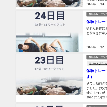
2020年10月30
えきれません。
体幹トレーニン
体幹トレー
疲れた身体に
と前向きに考え
2020年10月29
体幹トレーニン
リバースプラン
体幹トレー
す）
さて出勤前の
ました。お父
締まるのを感じ
2020年10月28