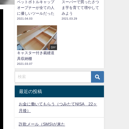
ペットボトルキャップ
スーパーで買ったさつ
オープナーが全ての人
ま芋を育てて増やして
替
に優しいツールだった
みよう
2021.04.03
2021.03.29
う
で
DIY
キャスター付き裁縫道
具収納棚
2021.03.07
最近の投稿
お金に働いてもらう（つみたてNISA 22ヶ
月後）
詐欺メール（SMS)が来た