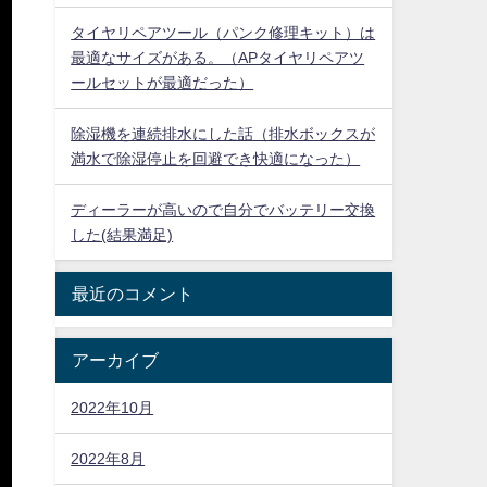
タイヤリペアツール（パンク修理キット）は
最適なサイズがある。（APタイヤリペアツ
ールセットが最適だった）
除湿機を連続排水にした話（排水ボックスが
満水で除湿停止を回避でき快適になった）
ディーラーが高いので自分でバッテリー交換
した(結果満足)
最近のコメント
アーカイブ
2022年10月
2022年8月