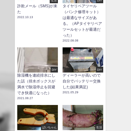
生活
DIY
詐欺メール（SMS)が来
タイヤリペアツール
た
（パンク修理キット）
2022.10.13
は最適なサイズがあ
る。（APタイヤリペア
ツールセットが最適だ
った）
2022.08.08
DIY
DIY
除湿機を連続排水にし
ディーラーが高いので
た話（排水ボックスが
自分でバッテリー交換
満水で除湿停止を回避
した(結果満足)
でき快適になった）
2021.05.29
2021.08.27
ぱいちゃん
生活