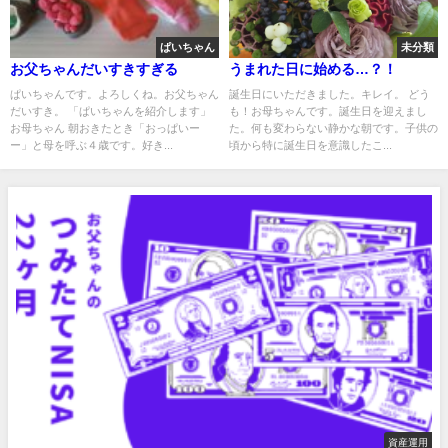
ぱいちゃん
未分類
お父ちゃんだいすきすぎる
うまれた日に始める…？！
ぱいちゃんです。よろしくね。お父ちゃん
誕生日にいただきました。キレイ。 どう
だいすき。 「ぱいちゃんを紹介します」
も！お母ちゃんです。誕生日を迎えまし
お母ちゃん 朝おきたとき「おっぱいー
た。何も変わらない静かな朝です。子供の
ー」と母を呼ぶ４歳です。好き...
頃から特に誕生日を意識したこ...
資産運用