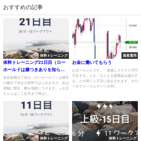
おすすめの記事
体幹トレーニング
資産運用
体幹トレーニング21日目（ロー
お金に働いてもらう
ホールドは膝つきありを知らず
お父ーちゃんです。「老後に２０００万円
不足する」とか「もらえる退職金は減少す
膝伸ばしで高負荷だった）
改良版腕立て伏せ（ローホールド）は通常
る」とか聞くと不安に悩まされます。その
の腕立て伏せの姿勢ではじめますが、足は
一方でリベラルアーツ大学l...
肩幅に開き、膝を地面につけます。←お父
ちゃんはここ足先まで伸ばし...
体幹トレーニング
体幹トレーニング