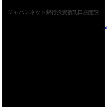
ジャパンネット銀行投資信託口座開設
https://www.japannetbank.co.jp/investment/trust/isa/account.h
NISA口座・つみたてNISA口座開設までの流れ
入力フォームからお申し込み
本人確認資料・個人番号確認資料を提出
お手続完了はメールでご連絡
投資信託口
資料提出後、3日～7日
座開設
NISA口座・
つみたて
投資信託口座開設完了後、約2～3週間
NISA口座開
設