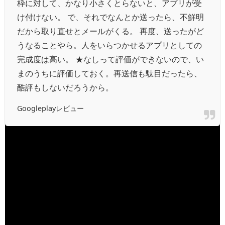
枠に対して、かなり小さくとらないと、アプリが受
け付けない。 で、それでなんとか送ったら、不鮮明
だから取り直せとメールがくる。 再度、送ったがど
うなることやら。人をいらつかせるアプリとしての
完成度は高い。 ★なしって評価ができないので、い
まのうちに評価しておく。再送信も駄目だったら、
酷評もしないだろうから。
Googleplayレビュー
スマホのカメラアプリとジャパンネット銀行の書類送信ア
プリとの相性なのか苦労している人もあり。
スマホの書類撮影にはこつがあります。
照明下での撮影は光源の映り込みを避けるため、少し傾け
る。