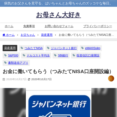
病気のお父さんを見守る、ぱいちゃんとお母ちゃんのズッコケな毎日。
お母さん大好き
ホーム
免責事項
お問い合わせフォーム
プライバシーポリシー
ホーム
お父ちゃん
資産運用
お金に働いてもらう（つみたてNISA口座開
設編）
資産運用
つみたてNISA
ジャパンネット銀行
eMAXISslim
S&P500
ドルコスト平均法
SBI銀行
投資信託口座開設
書類送信アプリ
お金に働いてもらう（つみたてNISA口座開設編）
2020年10月17日
2020年10月17日