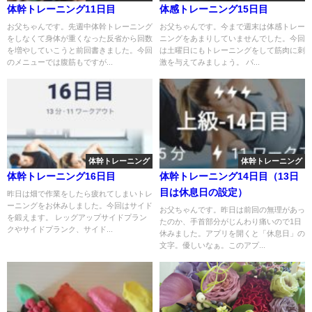
体幹トレーニング11日目
体感トレーニング15日目
お父ちゃんです。先週中体幹トレーニング
お父ちゃんです。今まで週末は体感トレー
をしなくて身体が重くなった反省から回数
ニングをあまりしていませんでした。今回
を増やしていこうと前回書きました。今回
は土曜日にもトレーニングをして筋肉に刺
のメニューでは腹筋もですが...
激を与えてみましょう。 パ...
体幹トレーニング
体幹トレーニング
体幹トレーニング16日目
体幹トレーニング14日目（13日
目は休息日の設定）
昨日は畑で作業をしたら疲れてしまいトレ
ーニングをお休みしました。今回はサイド
お父ちゃんです。昨日は前回の無理があっ
を鍛えます。 レッグアップサイドプラン
たのか、手首部分がじんわり痛いので1日
クやサイドプランク、サイド...
休みました。アプリを開くと「休息日」の
文字。優しいなぁ。このアプ...