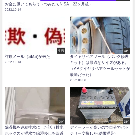
お金に働いてもらう（つみたてNISA 22ヶ月後）
2022.10.14
生活
DIY
詐欺メール（SMS)が来た
タイヤリペアツール（パンク修理
2022.10.13
キット）は最適なサイズがある。
（APタイヤリペアツールセットが
最適だった）
2022.08.08
DIY
DIY
除湿機を連続排水にした話（排水
ディーラーが高いので自分でバッ
ボックスが満水で除湿停止を回避
テリー交換した(結果満足)