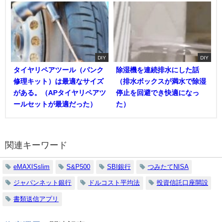
DIY
DIY
タイヤリペアツール（パンク
除湿機を連続排水にした話
修理キット）は最適なサイズ
（排水ボックスが満水で除湿
がある。（APタイヤリペアツ
停止を回避でき快適になっ
ールセットが最適だった）
た）
関連キーワード
eMAXISslim
S&P500
SBI銀行
つみたてNISA
ジャパンネット銀行
ドルコスト平均法
投資信託口座開設
書類送信アプリ