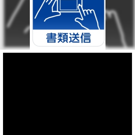
ドルコスト平均法
以前勝間和代さんのドルコスト平均法という単語を目にし
たことがありました。まさか自分がするとは思っていませ
んでしたが、早く始めたくて口座開設承認待ちです。経緯
も含めてたどっていきたいと思います。
https://chuo.rokin.com/toushin/nisa/tsumitate_nisa/
はじめ、労働金庫（ろうきん）をよく利用していたのでろ