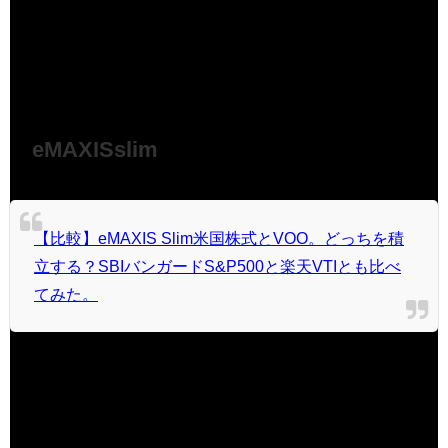
うきんでNISAを選ぼうとしましたが、選択肢の少なさと手
数料（信託報酬）が高いことからネット銀行に口座開設を
申請中です。
eMAXISslim
【比較】eMAXIS Slim米国株式とVOO。どっちを積
立する？SBIバンガードS&P500と楽天VTIとも比べ
てみた。
気になって比較サイトを調べてみました。
気になるファンドはeMAXISslimシリーズ。