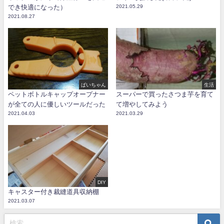
でき快適になった）
2021.05.29
2021.08.27
ぱいちゃん
生活
ペットボトルキャップオープナー
スーパーで買ったさつま芋を育て
が全ての人に優しいツールだった
て増やしてみよう
2021.04.03
2021.03.29
DIY
キャスター付き裁縫道具収納棚
2021.03.07