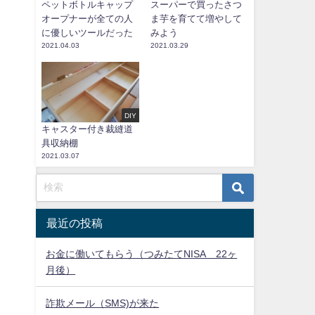
ペットボトルキャップ
スーパーで買ったさつ
オープナーが全ての人
ま芋を育てて増やして
に優しいツールだった
みよう
2021.04.03
2021.03.29
DIY
キャスター付き裁縫道
具収納棚
2021.03.07
最近の投稿
お金に働いてもらう（つみたてNISA 22ヶ
月後）
詐欺メール（SMS)が来た