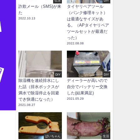
生活
DIY
詐欺メール（SMS)が来
タイヤリペアツール
た
（パンク修理キット）
2022.10.13
は最適なサイズがあ
る。（APタイヤリペア
ツールセットが最適だ
った）
2022.08.08
DIY
DIY
除湿機を連続排水にし
ディーラーが高いので
た話（排水ボックスが
自分でバッテリー交換
満水で除湿停止を回避
した(結果満足)
でき快適になった）
2021.05.29
2021.08.27
ぱいちゃん
生活