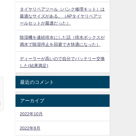
タイヤリペアツール（パンク修理キット）は
最適なサイズがある。（APタイヤリペアツ
ールセットが最適だった）
除湿機を連続排水にした話（排水ボックスが
満水で除湿停止を回避でき快適になった）
ディーラーが高いので自分でバッテリー交換
した(結果満足)
最近のコメント
アーカイブ
2022年10月
2022年8月