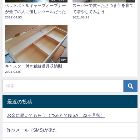
ペットボトルキャップオープナー
スーパーで買ったさつま芋を育て
が全ての人に優しいツールだった
て増やしてみよう
2021.04.03
2021.03.29
DIY
キャスター付き裁縫道具収納棚
2021.03.07
最近の投稿
お金に働いてもらう（つみたてNISA 22ヶ月後）
詐欺メール（SMS)が来た