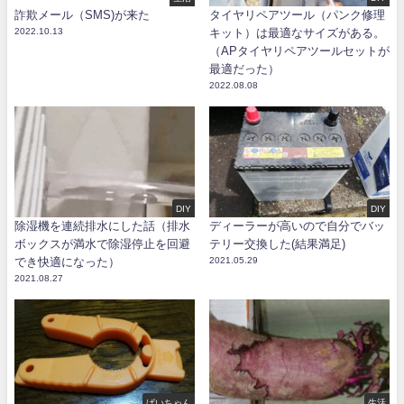
詐欺メール（SMS)が来た
タイヤリペアツール（パンク修理
2022.10.13
キット）は最適なサイズがある。
（APタイヤリペアツールセットが
最適だった）
2022.08.08
DIY
DIY
除湿機を連続排水にした話（排水
ディーラーが高いので自分でバッ
ボックスが満水で除湿停止を回避
テリー交換した(結果満足)
でき快適になった）
2021.05.29
2021.08.27
ぱいちゃん
生活