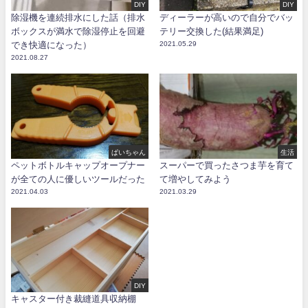
DIY
DIY
除湿機を連続排水にした話（排水
ディーラーが高いので自分でバッ
ボックスが満水で除湿停止を回避
テリー交換した(結果満足)
でき快適になった）
2021.05.29
2021.08.27
ぱいちゃん
生活
ペットボトルキャップオープナー
スーパーで買ったさつま芋を育て
が全ての人に優しいツールだった
て増やしてみよう
2021.04.03
2021.03.29
DIY
キャスター付き裁縫道具収納棚