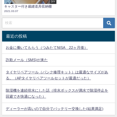
DIY
キャスター付き裁縫道具収納棚
2021.03.07
最近の投稿
お金に働いてもらう（つみたてNISA 22ヶ月後）
詐欺メール（SMS)が来た
タイヤリペアツール（パンク修理キット）は最適なサイズがあ
る。（APタイヤリペアツールセットが最適だった）
除湿機を連続排水にした話（排水ボックスが満水で除湿停止を
回避でき快適になった）
ディーラーが高いので自分でバッテリー交換した(結果満足)