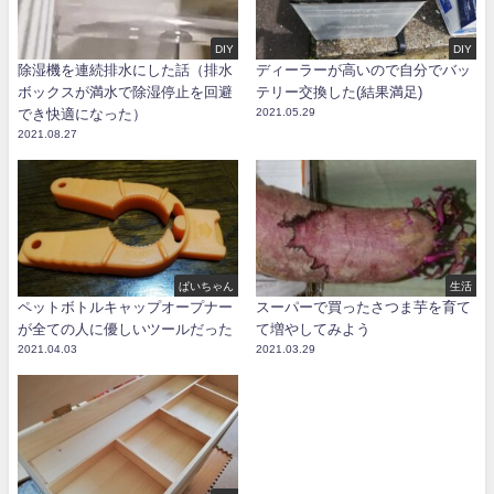
DIY
DIY
除湿機を連続排水にした話（排水
ディーラーが高いので自分でバッ
ボックスが満水で除湿停止を回避
テリー交換した(結果満足)
でき快適になった）
2021.05.29
2021.08.27
ぱいちゃん
生活
ペットボトルキャップオープナー
スーパーで買ったさつま芋を育て
が全ての人に優しいツールだった
て増やしてみよう
2021.04.03
2021.03.29