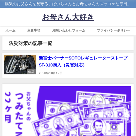
病気のお父さんを見守る、ぱいちゃんとお母ちゃんのズッコケな毎日。
お母さん大好き
ホーム
免責事項
お問い合わせフォーム
プライバシーポリシー
防災対策の記事一覧
新富士バーナーSOTOレギュレーターストーブ
ST-310購入（災害対応）
生活
2020年10月12日