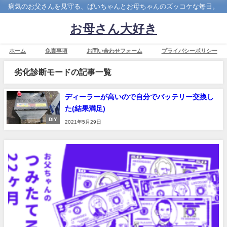
病気のお父さんを見守る、ぱいちゃんとお母ちゃんのズッコケな毎日。
お母さん大好き
ホーム
免責事項
お問い合わせフォーム
プライバシーポリシー
劣化診断モードの記事一覧
ディーラーが高いので自分でバッテリー交換し
た(結果満足)
DIY
2021年5月29日