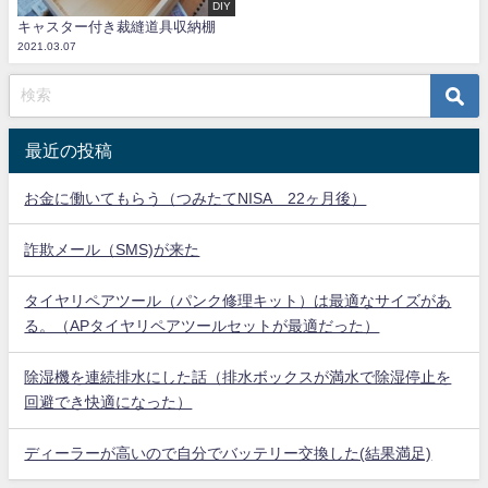
DIY
キャスター付き裁縫道具収納棚
2021.03.07
最近の投稿
お金に働いてもらう（つみたてNISA 22ヶ月後）
詐欺メール（SMS)が来た
タイヤリペアツール（パンク修理キット）は最適なサイズがあ
る。（APタイヤリペアツールセットが最適だった）
除湿機を連続排水にした話（排水ボックスが満水で除湿停止を
回避でき快適になった）
ディーラーが高いので自分でバッテリー交換した(結果満足)