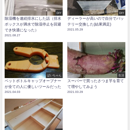
DIY
DIY
除湿機を連続排水にした話（排水
ディーラーが高いので自分でバッ
ボックスが満水で除湿停止を回避
テリー交換した(結果満足)
でき快適になった）
2021.05.29
2021.08.27
ぱいちゃん
生活
ペットボトルキャップオープナー
スーパーで買ったさつま芋を育て
が全ての人に優しいツールだった
て増やしてみよう
2021.04.03
2021.03.29