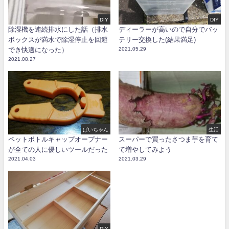
DIY
DIY
除湿機を連続排水にした話（排水
ディーラーが高いので自分でバッ
ボックスが満水で除湿停止を回避
テリー交換した(結果満足)
でき快適になった）
2021.05.29
2021.08.27
ぱいちゃん
生活
ペットボトルキャップオープナー
スーパーで買ったさつま芋を育て
が全ての人に優しいツールだった
て増やしてみよう
2021.04.03
2021.03.29
DIY