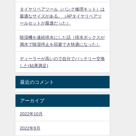
タイヤリペアツール（パンク修理キット）は
最適なサイズがある。（APタイヤリペアツ
ールセットが最適だった）
除湿機を連続排水にした話（排水ボックスが
満水で除湿停止を回避でき快適になった）
ディーラーが高いので自分でバッテリー交換
した(結果満足)
最近のコメント
アーカイブ
2022年10月
2022年8月