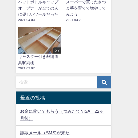
ペットボトルキャップ
スーパーで買ったさつ
オープナーが全ての人
ま芋を育てて増やして
に優しいツールだった
みよう
2021.04.03
2021.03.29
DIY
キャスター付き裁縫道
具収納棚
2021.03.07
最近の投稿
お金に働いてもらう（つみたてNISA 22ヶ
月後）
詐欺メール（SMS)が来た