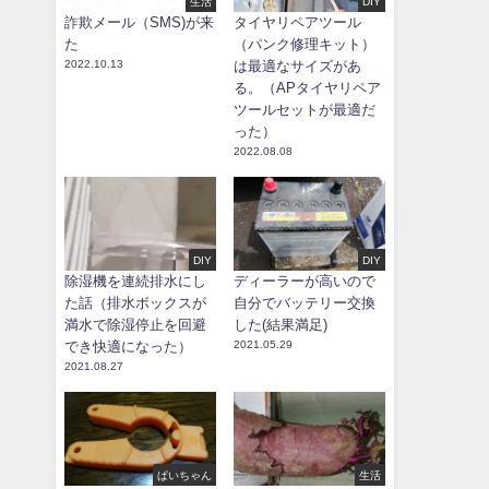
生活
DIY
詐欺メール（SMS)が来
タイヤリペアツール
た
（パンク修理キット）
2022.10.13
は最適なサイズがあ
る。（APタイヤリペア
ツールセットが最適だ
った）
2022.08.08
DIY
DIY
除湿機を連続排水にし
ディーラーが高いので
た話（排水ボックスが
自分でバッテリー交換
満水で除湿停止を回避
した(結果満足)
でき快適になった）
2021.05.29
2021.08.27
ぱいちゃん
生活