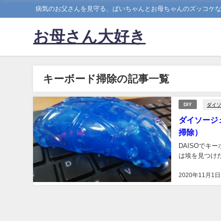
病気のお父さんを見守る、ぱいちゃんとお母ちゃんのズッコケ
お母さん大好き
キーボード掃除の記事一覧
ダイ
DIY
ダイソージ
掃除）
DAISOで
は埃を見つけた
2020年11月1日